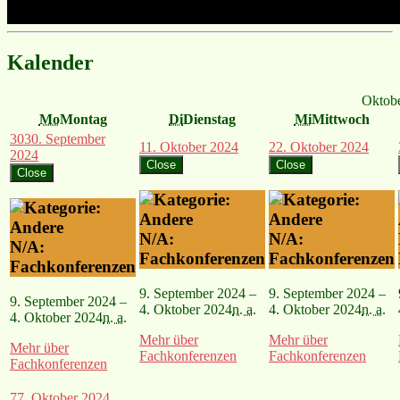
Kalender
Oktob
Mo
Montag
Di
Dienstag
Mi
Mittwoch
30
30. September
1
1. Oktober 2024
2
2. Oktober 2024
2024
Close
Close
Close
N/A:
N/A:
N/A:
Fachkonferenzen
Fachkonferenzen
Fachkonferenzen
9. September 2024 –
9. September 2024 –
9. September 2024 –
4. Oktober 2024
n. a.
4. Oktober 2024
n. a.
4. Oktober 2024
n. a.
Mehr
über
Mehr
über
Mehr
über
Fachkonferenzen
Fachkonferenzen
Fachkonferenzen
7
7. Oktober 2024