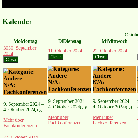
Kalender
Oktob
Mo
Montag
Di
Dienstag
Mi
Mittwoch
30
30. September
1
1. Oktober 2024
2
2. Oktober 2024
2024
Close
Close
Close
N/A:
N/A:
N/A:
Fachkonferenzen
Fachkonferenzen
Fachkonferenzen
9. September 2024 –
9. September 2024 –
9. September 2024 –
4. Oktober 2024
n. a.
4. Oktober 2024
n. a.
4. Oktober 2024
n. a.
Mehr
über
Mehr
über
Mehr
über
Fachkonferenzen
Fachkonferenzen
Fachkonferenzen
7
7. Oktober 2024