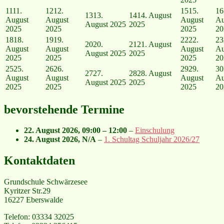
11
11.
12
12.
15
15.
16
13
13.
14
14. August
August
August
August
Au
August 2025
2025
2025
2025
2025
20
18
18.
19
19.
22
22.
23
20
20.
21
21. August
August
August
August
Au
August 2025
2025
2025
2025
2025
20
25
25.
26
26.
29
29.
30
27
27.
28
28. August
August
August
August
Au
August 2025
2025
2025
2025
2025
20
bevorstehende Termine
22. August 2026
,
09:00
–
12:00
–
Einschulung
24. August 2026
, N/A
–
1. Schultag Schuljahr 2026/27
Kontaktdaten
Grundschule Schwärzesee
Kyritzer Str.29
16227 Eberswalde
Telefon: 03334 32025