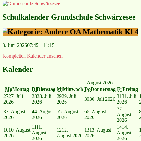
Schulkalender Grundschule Schwärzesee
OA Mathematik Kl 4
3. Juni 2026
07:45
–
11:15
Kompletten Kalender ansehen
Kalender
August 2026
Mo
Montag
Di
Dienstag
Mi
Mittwoch
Do
Donnerstag
Fr
Freitag
27
27. Juli
28
28. Juli
29
29. Juli
31
31. Juli
30
30. Juli 2026
2026
2026
2026
2026
7
7.
3
3. August
4
4. August
5
5. August
6
6. August
August
2026
2026
2026
2026
2026
11
11.
14
14.
10
10. August
12
12.
13
13. August
August
August
2026
August 2026
2026
2026
2026