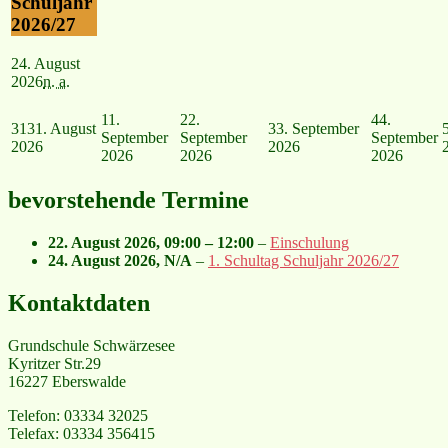
Schuljahr
2026/27
24. August
2026
n. a.
1
1.
2
2.
4
4.
31
31. August
3
3. September
September
September
September
2026
2026
2026
2026
2026
bevorstehende Termine
22. August 2026
,
09:00
–
12:00
–
Einschulung
24. August 2026
, N/A
–
1. Schultag Schuljahr 2026/27
Kontaktdaten
Grundschule Schwärzesee
Kyritzer Str.29
16227 Eberswalde
Telefon: 03334 32025
Telefax: 03334 356415