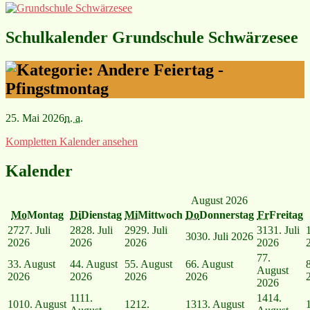
Schulkalender Grundschule Schwärzesee
Feiertag -
Pfingstmontag
25. Mai 2026
n. a.
Kompletten Kalender ansehen
Kalender
August 2026
Mo
Montag
Di
Dienstag
Mi
Mittwoch
Do
Donnerstag
Fr
Freitag
27
27. Juli
28
28. Juli
29
29. Juli
31
31. Juli
30
30. Juli 2026
2026
2026
2026
2026
7
7.
3
3. August
4
4. August
5
5. August
6
6. August
August
2026
2026
2026
2026
2026
11
11.
14
14.
10
10. August
12
12.
13
13. August