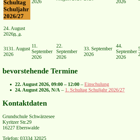
2026
2026
Schultag
Schuljahr
2026/27
24. August
2026
n. a.
1
1.
2
2.
4
4.
31
31. August
3
3. September
September
September
September
2026
2026
2026
2026
2026
bevorstehende Termine
22. August 2026
,
09:00
–
12:00
–
Einschulung
24. August 2026
, N/A
–
1. Schultag Schuljahr 2026/27
Kontaktdaten
Grundschule Schwärzesee
Kyritzer Str.29
16227 Eberswalde
Telefon: 03334 32025