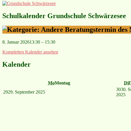
Schulkalender Grundschule Schwärzesee
Beratungstermin de
8. Januar 2026
13:30
–
15:30
Kompletten Kalender ansehen
Kalender
Mo
Montag
Di
D
30
30. S
29
29. September 2025
2025