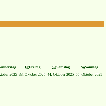
onnerstag
Fr
Freitag
Sa
Samstag
So
Sonntag
ktober 2025
3
3. Oktober 2025
4
4. Oktober 2025
5
5. Oktober 2025