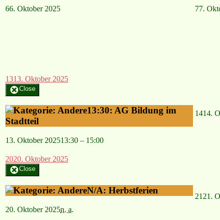
6
6. Oktober 2025
7
7. Okt
13
13. Oktober 2025
Close
13:30: AG Bildung im
14
14. O
Stadtteil
13. Oktober 2025
13:30
–
15:00
20
20. Oktober 2025
Close
N/A: Herbstferien
21
21. O
20. Oktober 2025
n. a.