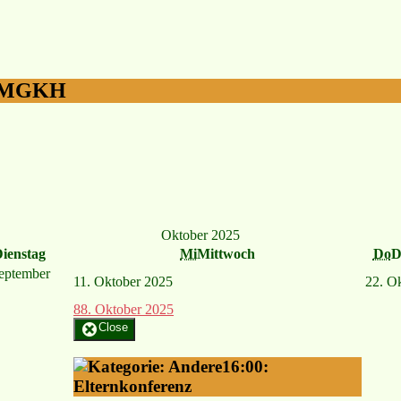
s MGKH
Oktober 2025
ienstag
Mi
Mittwoch
Do
D
eptember
1
1. Oktober 2025
2
2. O
8
8. Oktober 2025
Close
16:00:
Elternkonferenz