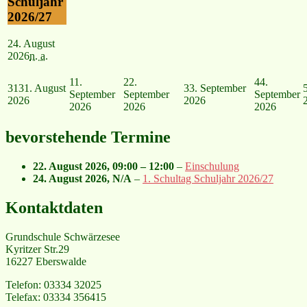
Schuljahr
2026/27
24. August
2026
n. a.
1
1.
2
2.
4
4.
31
31. August
3
3. September
September
September
September
2026
2026
2026
2026
2026
bevorstehende Termine
22. August 2026
,
09:00
–
12:00
–
Einschulung
24. August 2026
, N/A
–
1. Schultag Schuljahr 2026/27
Kontaktdaten
Grundschule Schwärzesee
Kyritzer Str.29
16227 Eberswalde
Telefon: 03334 32025
Telefax: 03334 356415