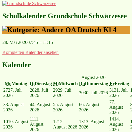
Schulkalender Grundschule Schwärzesee
OA Deutsch Kl 4
28. Mai 2026
07:45
–
11:15
Kompletten Kalender ansehen
Kalender
August 2026
Mo
Montag
Di
Dienstag
Mi
Mittwoch
Do
Donnerstag
Fr
Freitag
27
27. Juli
28
28. Juli
29
29. Juli
31
31. Juli
30
30. Juli 2026
2026
2026
2026
2026
7
7.
3
3. August
4
4. August
5
5. August
6
6. August
August
2026
2026
2026
2026
2026
11
11.
14
14.
10
10. August
12
12.
13
13. August
August
August
2026
August 2026
2026
2026
2026