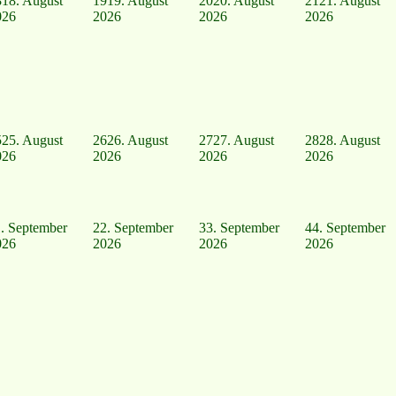
8
18. August
19
19. August
20
20. August
21
21. August
026
2026
2026
2026
5
25. August
26
26. August
27
27. August
28
28. August
026
2026
2026
2026
. September
2
2. September
3
3. September
4
4. September
026
2026
2026
2026