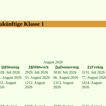
künftige Klasse 1
August 2026
Di
Dienstag
Mi
Mittwoch
Do
Donnerstag
Fr
Freitag
8
28. Juli 2026
29
29. Juli 2026
30
30. Juli 2026
31
31. Juli 2026
4. August 2026
5
5. August 2026
6
6. August 2026
7
7. August 202
11. August
12
12. August
13
13. August
14
14. August
026
2026
2026
2026