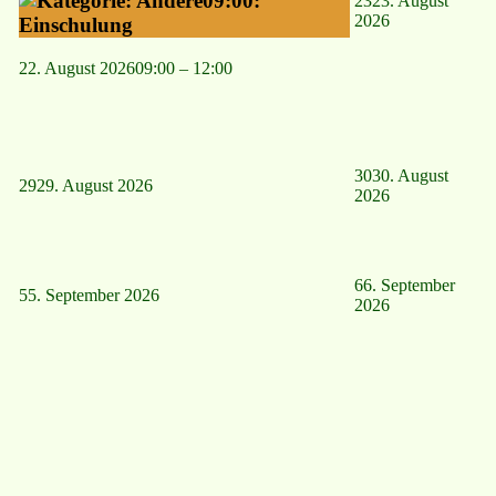
09:00:
23
23. August
2026
Einschulung
22. August 2026
09:00
–
12:00
30
30. August
29
29. August 2026
2026
6
6. September
5
5. September 2026
2026