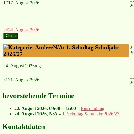
1
17
17. August 2026
2
24
24. August 2026
Close
N/A: 1. Schultag Schuljahr
2
2
2026/27
24. August 2026
n. a.
1
1
31
31. August 2026
2
bevorstehende Termine
22. August 2026
,
09:00
–
12:00
–
Einschulung
24. August 2026
, N/A
–
1. Schultag Schuljahr 2026/27
Kontaktdaten