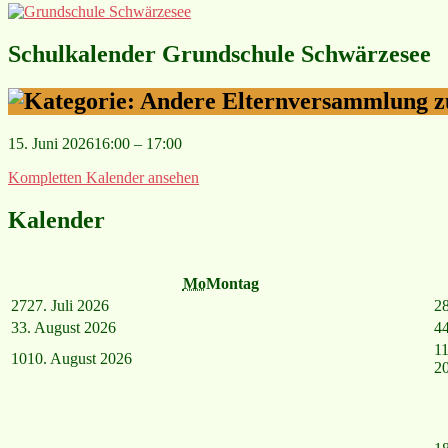
Schulkalender Grundschule Schwärzesee
Elternversammlung zu
15. Juni 2026
16:00
–
17:00
Kompletten Kalender ansehen
Kalender
Mo
Montag
27
27. Juli 2026
2
3
3. August 2026
4
11
10
10. August 2026
2