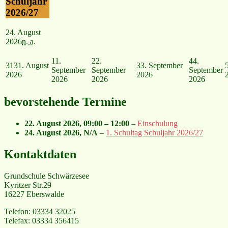
Schuljahr
2026/27
24. August
2026
n. a.
1
1.
2
2.
4
4.
31
31. August
3
3. September
September
September
September
2026
2026
2026
2026
2026
bevorstehende Termine
22. August 2026
,
09:00
–
12:00
–
Einschulung
24. August 2026
, N/A
–
1. Schultag Schuljahr 2026/27
Kontaktdaten
Grundschule Schwärzesee
Kyritzer Str.29
16227 Eberswalde
Telefon: 03334 32025
Telefax: 03334 356415