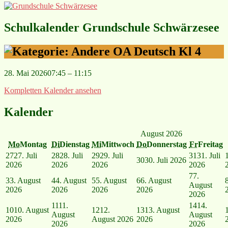
Schulkalender Grundschule Schwärzesee
OA Deutsch Kl 4
28. Mai 2026
07:45
–
11:15
Kompletten Kalender ansehen
Kalender
August 2026
Mo
Montag
Di
Dienstag
Mi
Mittwoch
Do
Donnerstag
Fr
Freitag
27
27. Juli
28
28. Juli
29
29. Juli
31
31. Juli
30
30. Juli 2026
2026
2026
2026
2026
7
7.
3
3. August
4
4. August
5
5. August
6
6. August
August
2026
2026
2026
2026
2026
11
11.
14
14.
10
10. August
12
12.
13
13. August
August
August
2026
August 2026
2026
2026
2026