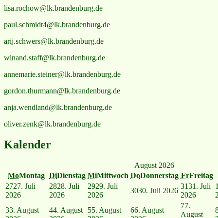
lisa.rochow@lk.brandenburg.de
paul.schmidt4@lk.brandenburg.de
arij.schwers@lk.brandenburg.de
winand.staff@lk.brandenburg.de
annemarie.steiner@lk.brandenburg.de
gordon.thurmann@lk.brandenburg.de
anja.wendland@lk.brandenburg.de
oliver.zenk@lk.brandenburg.de
Kalender
August 2026
Mo
Montag
Di
Dienstag
Mi
Mittwoch
Do
Donnerstag
Fr
Freitag
27
27. Juli
28
28. Juli
29
29. Juli
31
31. Juli
30
30. Juli 2026
2026
2026
2026
2026
7
7.
3
3. August
4
4. August
5
5. August
6
6. August
August