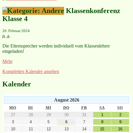
Klassenkonferenz
Klasse 4
26. Februar 2024
n. a.
Die Elternsprecher werden individuell vom Klassenlehrer
eingeladen!
Mehr
Kompletten Kalender ansehen
Kalender
August 2026
MO
DI
MI
DO
FR
SA
SO
27
28
29
30
31
1
2
3
4
5
6
7
8
9
10
11
12
13
14
15
16