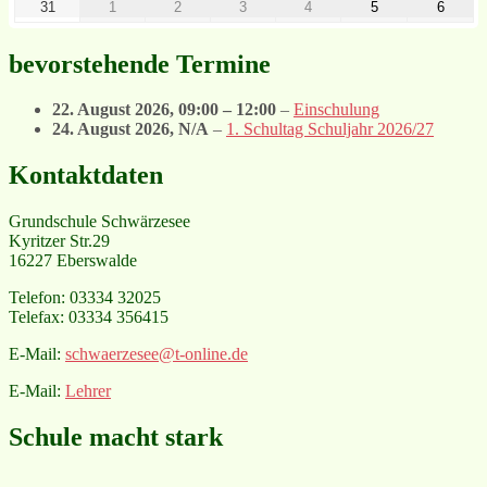
31
1
2
3
4
5
6
bevorstehende Termine
22. August 2026
,
09:00
–
12:00
–
Einschulung
24. August 2026
, N/A
–
1. Schultag Schuljahr 2026/27
Kontaktdaten
Grundschule Schwärzesee
Kyritzer Str.29
16227 Eberswalde
Telefon: 03334 32025
Telefax: 03334 356415
E-Mail:
schwaerzesee@t-online.de
E-Mail:
Lehrer
Schule macht stark