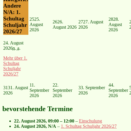
N/A: 1.
Schultag
25
25.
28
28.
26
26.
27
27. August
August
August
Schuljahr
August 2026
2026
2026
2026
2026/27
24. August
2026
n. a.
Mehr
über 1.
Schultag
Schuljahr
2026/27
1
1.
2
2.
4
4.
31
31. August
3
3. September
September
September
September
2026
2026
2026
2026
2026
bevorstehende Termine
22. August 2026
,
09:00
–
12:00
–
Einschulung
24. August 2026
, N/A
–
1. Schultag Schuljahr 2026/27