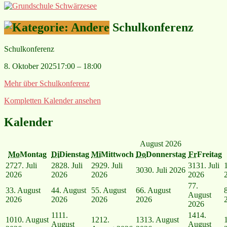
Schulkonferenz
Schulkonferenz
8. Oktober 2025
17:00
–
18:00
Mehr
über Schulkonferenz
Kompletten Kalender ansehen
Kalender
August 2026
Mo
Montag
Di
Dienstag
Mi
Mittwoch
Do
Donnerstag
Fr
Freitag
27
27. Juli
28
28. Juli
29
29. Juli
31
31. Juli
30
30. Juli 2026
2026
2026
2026
2026
7
7.
3
3. August
4
4. August
5
5. August
6
6. August
August
2026
2026
2026
2026
2026
11
11.
14
14.
10
10. August
12
12.
13
13. August
August
August