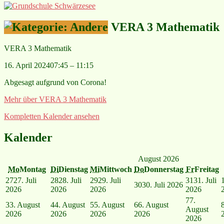
VERA 3 Mathematik
VERA 3 Mathematik
16. April 2024
07:45
–
11:15
Abgesagt aufgrund von Corona!
Mehr
über VERA 3 Mathematik
Kompletten Kalender ansehen
Kalender
August 2026
Mo
Montag
Di
Dienstag
Mi
Mittwoch
Do
Donnerstag
Fr
Freitag
27
27. Juli
28
28. Juli
29
29. Juli
31
31. Juli
30
30. Juli 2026
2026
2026
2026
2026
7
7.
3
3. August
4
4. August
5
5. August
6
6. August
August
2026
2026
2026
2026
2026