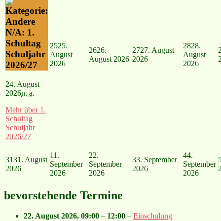
N/A: 1.
Schultag
25
25.
28
28.
26
26.
27
27. August
Schuljahr
August
August
August 2026
2026
2026
2026
2026/27
24. August
2026
n. a.
Mehr
über 1.
Schultag
Schuljahr
2026/27
1
1.
2
2.
4
4.
31
31. August
3
3. September
September
September
September
2026
2026
2026
2026
2026
bevorstehende Termine
22. August 2026
,
09:00
–
12:00
–
Einschulung