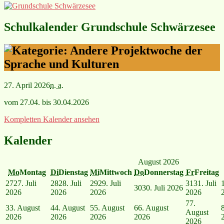
Schulkalender Grundschule Schwärzesee
Projektwoche der
Sprache und Kulturen
27. April 2026
n. a.
vom 27.04. bis 30.04.2026
Kompletten Kalender ansehen
Kalender
August 2026
Mo
Montag
Di
Dienstag
Mi
Mittwoch
Do
Donnerstag
Fr
Freitag
27
27. Juli
28
28. Juli
29
29. Juli
31
31. Juli
30
30. Juli 2026
2026
2026
2026
2026
7
7.
3
3. August
4
4. August
5
5. August
6
6. August
August
2026
2026
2026
2026
2026