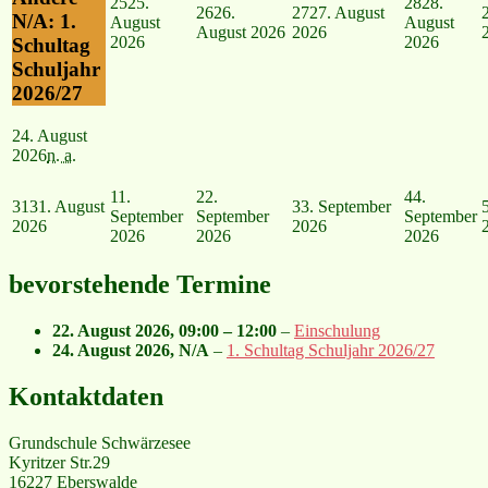
25
25.
28
28.
26
26.
27
27. August
N/A: 1.
August
August
August 2026
2026
2026
2026
Schultag
Schuljahr
2026/27
24. August
2026
n. a.
1
1.
2
2.
4
4.
31
31. August
3
3. September
September
September
September
2026
2026
2026
2026
2026
bevorstehende Termine
22. August 2026
,
09:00
–
12:00
–
Einschulung
24. August 2026
, N/A
–
1. Schultag Schuljahr 2026/27
Kontaktdaten
Grundschule Schwärzesee
Kyritzer Str.29
16227 Eberswalde